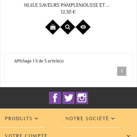
HUILE SAVEURS PAMPLEMOUSSE ET MANDARINE VERTE
12,30 €
Prix

Affichage 1-5 de 5 article(s)
1
Facebook
Twitter
Instagram


PRODUITS
NOTRE SOCIÉTÉ

VOTRE COMPTE