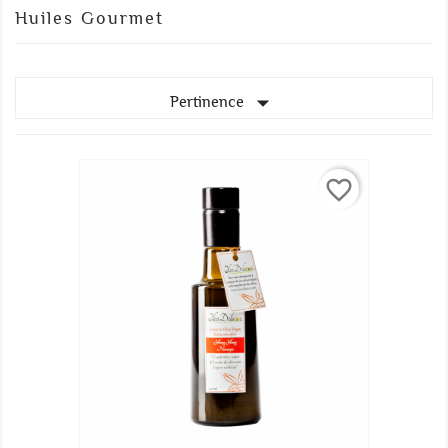
Huiles Gourmet

Pertinence
favorite_border