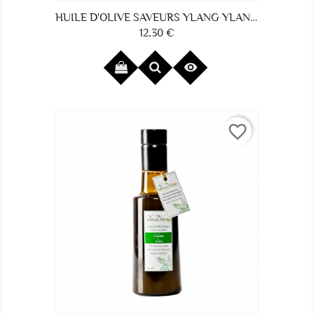
HUILE D'OLIVE SAVEURS YLANG YLANG ET ORANGE
12,30 €
Prix

favorite_border