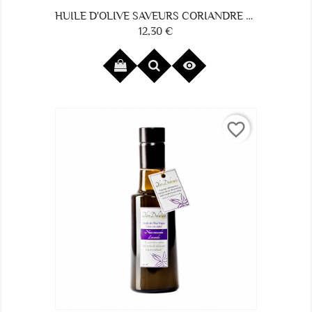
HUILE D'OLIVE SAVEURS CORIANDRE ET CITRON VERT
12,30 €
Prix

favorite_border