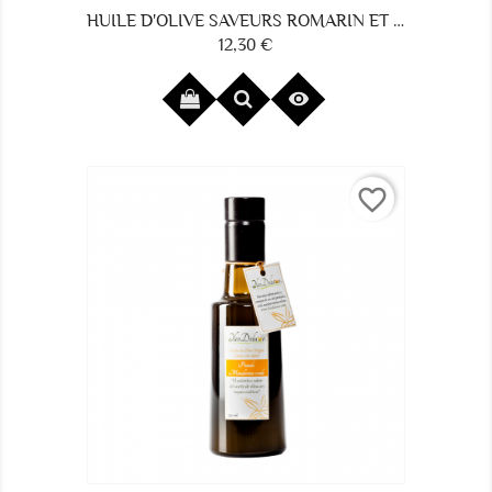
HUILE D'OLIVE SAVEURS ROMARIN ET NOIX DE MUSCADE
12,30 €
Prix

favorite_border