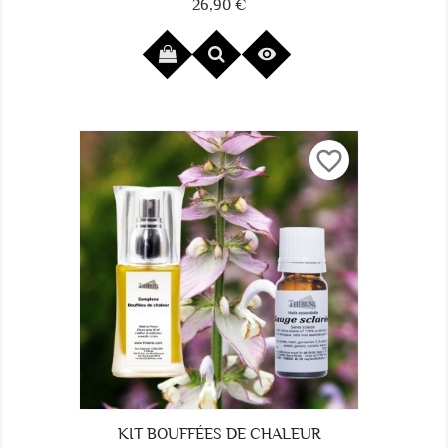
26,90 €
Prix

favorite_border
KIT BOUFFÉES DE CHALEUR