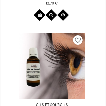
12,70 €
Prix

favorite_border
CILS ET SOURCILS