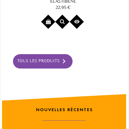
ELASTIBÊNE
22,95 €
Prix


TOUS LES PRODUITS
NOUVELLES RÉCENTES