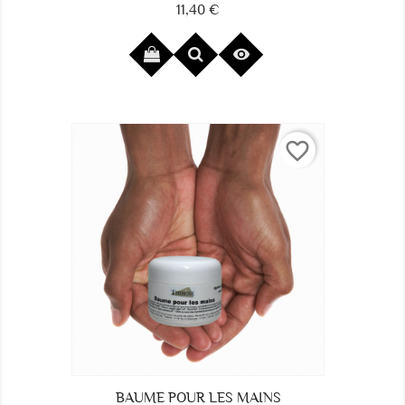
11,40 €
Prix

favorite_border
BAUME POUR LES MAINS