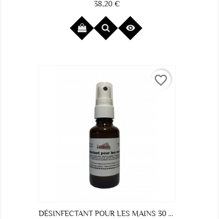
38,20 €
Prix

favorite_border
DÉSINFECTANT POUR LES MAINS 30 ML