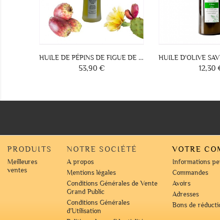
HUILE D'OLIVE SAVEURS ROMARIN ET NOIX DE MUSCADE
DU GUÉRISSEUR
R
11,60 €
12,30 €
Prix
Prix
PRODUITS
NOTRE SOCIÉTÉ
VOTRE CO
Meilleures
A propos
Informations pe
ventes
Mentions légales
Commandes
Conditions Générales de Vente
Avoirs
Grand Public
Adresses
Conditions Générales
Bons de réducti
d'Utilisation