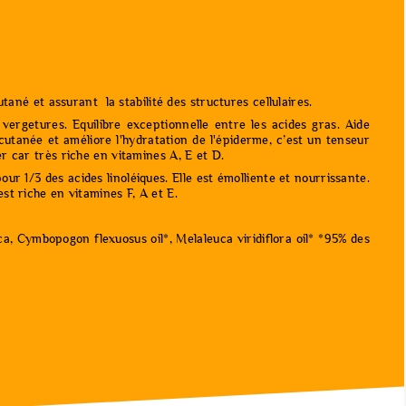
né et assurant la stabilité des structures cellulaires.
vergetures. Equilibre exceptionnelle entre les acides gras. Aide
 cutanée et améliore l'hydratation de l'épiderme, c’est un tenseur
ter car très riche en vitamines A, E et D.
ur 1/3 des acides linoléiques. Elle est émolliente et nourrissante.
est riche en vitamines F, A et E.
ica, Cymbopogon flexuosus oil*, Melaleuca viridiflora oil* *95% des