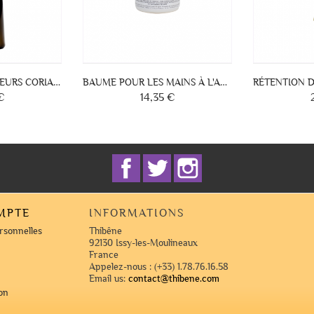
OUGEURS COUPEROSE
TÂCHES BRUNES
16,85 €
24,60 €
Prix
Prix
Facebook
Twitter
Instagram
MPTE
INFORMATIONS
rsonnelles
Thibêne
92130 Issy-les-Moulineaux
France
Appelez-nous :
(+33) 1.78.76.16.58
Email us:
contact@thibene.com
on