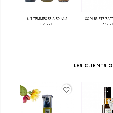
KIT FEMMES 35 À 50 ANS
SOIN BUSTE RAF
62,55 €
27,75 
Prix
Prix
LES CLIENTS 
favorite_border
favorite_border