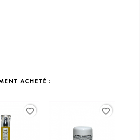
MENT ACHETÉ :
favorite_border
favorite_border