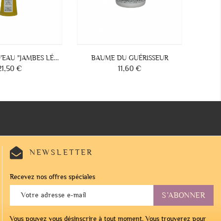
BAUME À LÈVRES
KIT BOUFFÉES DE CHALEUR
4,25 €
38,20 €
Prix
Prix
NEWSLETTER
Recevez nos offres spéciales
Vous pouvez vous désinscrire à tout moment. Vous trouverez pour