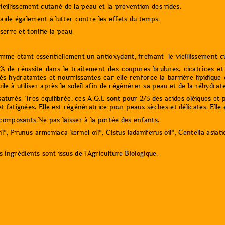
e vieillissement cutané de la peau et la prévention des rides.
, aide également à lutter contre les effets du temps.
serre et tonifie la peau.
 étant essentiellement un antioxydant, freinant le vieillissement cuta
 de réussite dans le traitement des coupures brulures, cicatrices et 
tés hydratantes et nourrissantes car elle renforce la barrière lipidique
ile à utiliser après le soleil afin de régénérer sa peau et de la réhydra
urés. Très équilibrée, ces A.G.I. sont pour 2/3 des acides oléiques et po
t fatiguées. Elle est régénératrice pour peaux sèches et délicates. Elle 
s composants.Ne pas laisser à la portée des enfants.
l*, Prunus armeniaca kernel oil*, Cistus ladaniferus oil*, Centella asiat
ingrédients sont issus de l'Agriculture Biologique.