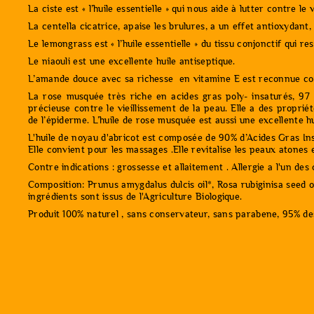
La ciste est « l’huile essentielle » qui nous aide à lutter contre l
La centella cicatrice, apaise les brulures, a un effet antioxydant
Le lemongrass est « l’huile essentielle » du tissu conjonctif qui res
Le niaouli est une excellente huile antiseptique.
L’amande douce avec sa richesse en vitamine E est reconnue comme
La rose musquée très riche en acides gras poly- insaturés, 97 %
précieuse contre le vieillissement de la peau. Elle a des proprié
de l’épiderme. L’huile de rose musquée est aussi une excellente hu
L'huile de noyau d'abricot est composée de 90% d’Acides Gras Insat
Elle convient pour les massages .Elle revitalise les peaux atones e
Contre indications : grossesse et allaitement . Allergie a l'un de
Composition: Prunus amygdalus dulcis oil*, Rosa rubiginisa seed oi
ingrédients sont issus de l'Agriculture Biologique.
Produit 100% naturel , sans conservateur, sans parabene, 95% des 