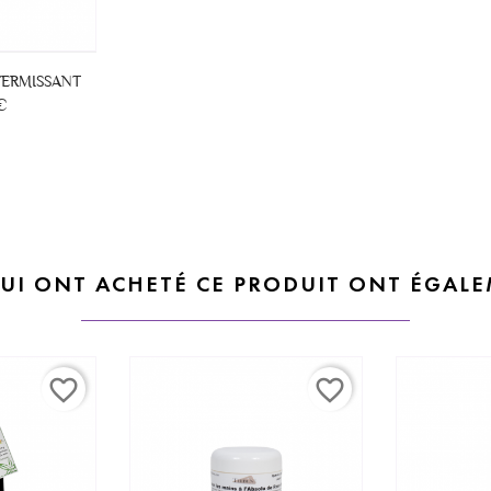
FERMISSANT
€
QUI ONT ACHETÉ CE PRODUIT ONT ÉGALE
favorite_border
favorite_border