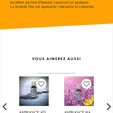
excellent parfum d’humeur, rassurant et apaisant.
La lavande fine est apaisante, relaxante et calmante.
VOUS AIMEREZ AUSSI
favorite_border
favorite_border
AMBIANCE HARMONIE
LAVANDE FINE