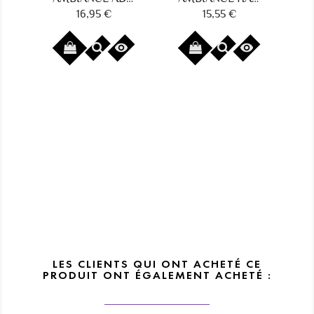
15,55 €
13,30 €
8,8
Prix
Prix
Prix


LES CLIENTS QUI ONT ACHETÉ CE
PRODUIT ONT ÉGALEMENT ACHETÉ :