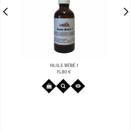
HUILE BÉBÉ 1
15,80 €
Prix
