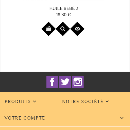
HUILE BÉBÉ 2
18,30 €
Prix

Facebook
Twitter
Instagram


PRODUITS
NOTRE SOCIÉTÉ

VOTRE COMPTE