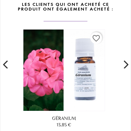
LES CLIENTS QUI ONT ACHETÉ CE
PRODUIT ONT ÉGALEMENT ACHETÉ :
favorite_border
favorite_border
ARBRE À THÉ OU TEA TREE
8,30 €
Prix