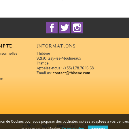
Facebook
Twitter
Instagram
MPTE
INFORMATIONS
rsonnelles
Thibêne
92130 Issy-les-Moulineaux
France
Appelez-nous :
(+33) 1.78.76.16.58
Email us:
contact@thibene.com
on
ation de Cookies pour vous proposer des publicités ciblées adaptées à vos centres d
© 2026 - Logiciel e-commerce par PrestaShop™