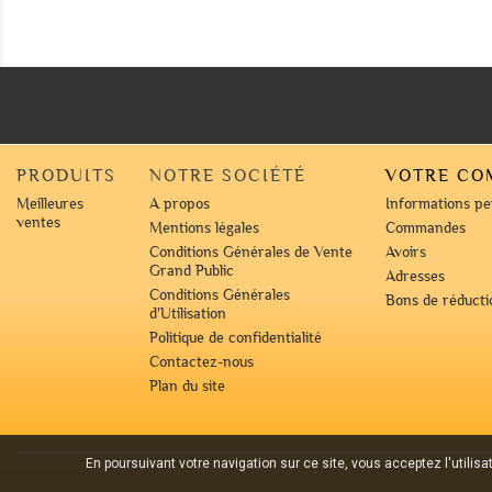
PRODUITS
NOTRE SOCIÉTÉ
VOTRE CO
Meilleures
A propos
Informations pe
ventes
Mentions légales
Commandes
Conditions Générales de Vente
Avoirs
Grand Public
Adresses
Conditions Générales
Bons de réducti
d'Utilisation
Politique de confidentialité
Contactez-nous
Plan du site
En poursuivant votre navigation sur ce site, vous acceptez l'utilis