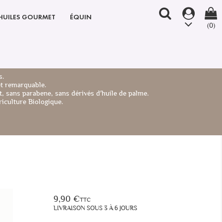
HUILES GOURMET
ÉQUIN
(0)
s.
et remarquable.
, sans parabene, sans dérivés d'huile de palme.
iculture Biologique.
9,90 €
TTC
LIVRAISON SOUS 3 À 6 JOURS