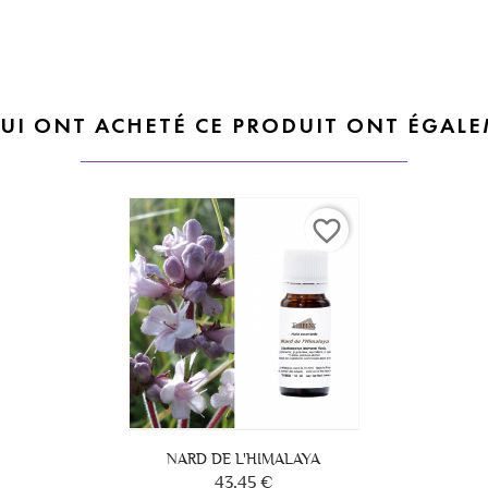
QUI ONT ACHETÉ CE PRODUIT ONT ÉGALE
favorite_border
NARD DE L'HIMALAYA
43,45 €
Prix