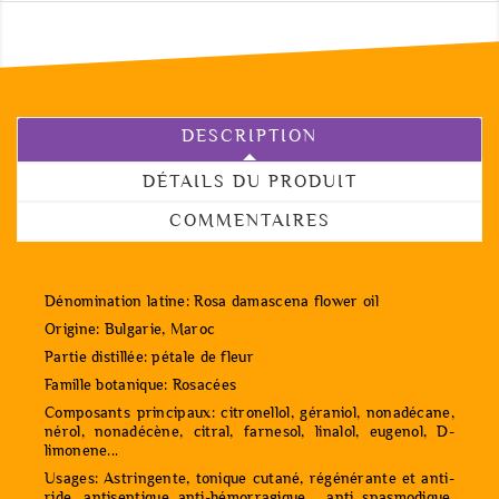
DESCRIPTION
DÉTAILS DU PRODUIT
COMMENTAIRES
Dénomination latine: Rosa damascena flower oil
Origine: Bulgarie, Maroc
Partie distillée: pétale de fleur
Famille botanique: Rosacées
Composants principaux: citronellol, géraniol, nonadécane,
nérol, nonadécène, citral, farnesol, linalol, eugenol, D-
limonene...
Usages: Astringente, tonique cutané, régénérante et anti-
ride, antiseptique anti-hémorragique, anti spasmodique,