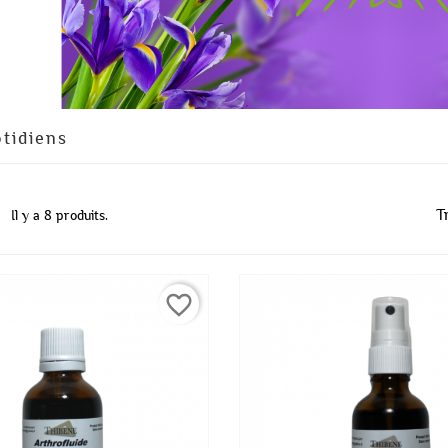
tidiens
Tr
Il y a 8 produits.
favorite_border