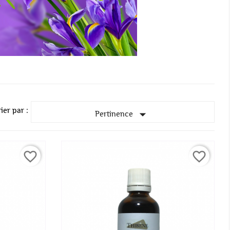
ier par :

Pertinence
favorite_border
favorite_border