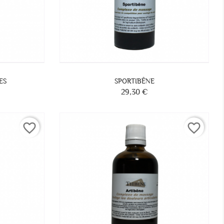
ES
SPORTIBÊNE
29,30 €
Prix
favorite_border
favorite_border