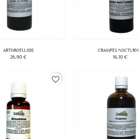
ARTHROFLUIDE
CRAMPES NOCTURN
26,90 €
16,10 €
Prix
Prix
favorite_border