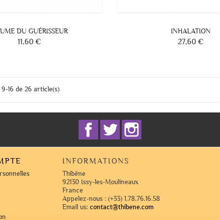
UME DU GUÉRISSEUR
INHALATION
11,60 €
27,60 €
Prix
Prix
9-16 de 26 article(s)
Facebook
Twitter
Instagram
MPTE
INFORMATIONS
rsonnelles
Thibêne
92130 Issy-les-Moulineaux
France
Appelez-nous :
(+33) 1.78.76.16.58
Email us:
contact@thibene.com
on