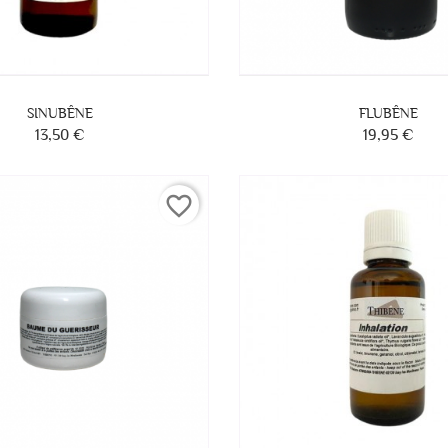
SINUBÊNE
FLUBÊNE
13,50 €
19,95 €
Prix
Prix
favorite_border