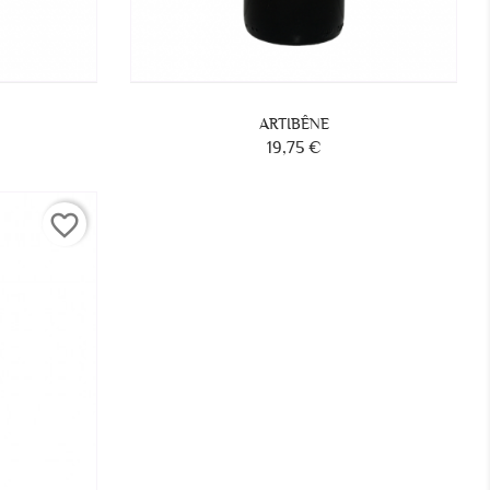
ARTIBÊNE
19,75 €
Prix
favorite_border