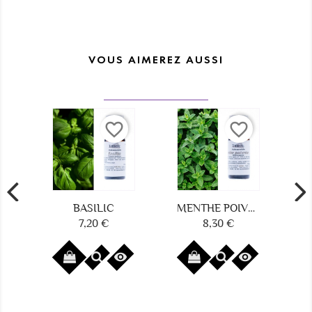
VOUS AIMEREZ AUSSI
favorite_border
favorite_border
BASILIC
MENTHE POIVRÉE
7,20 €
8,30 €
Prix
Prix

