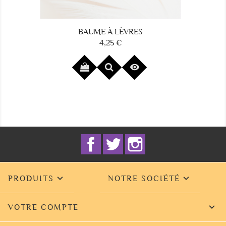
LÈVRES
TÂCHES BRUNES
 €
24,60 €
Prix


Facebook
Twitter
Instagram


PRODUITS
NOTRE SOCIÉTÉ

VOTRE COMPTE