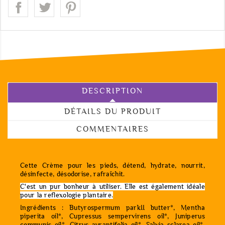
DESCRIPTION
DÉTAILS DU PRODUIT
COMMENTAIRES
Cette Crème pour les pieds, détend, hydrate, nourrit,
désinfecte, désodorise, rafraîchit.
C'est un pur bonheur à utiliser. Elle est également idéale
pour la reflexologie plantaire.
Ingrédients : Butyrospermum parkII butter*, Mentha
piperita oil*, Cupressus sempervirens oil*, Juniperus
communis oil*, Citrus aurantifolia oil*, Salvia sclarea oil*,