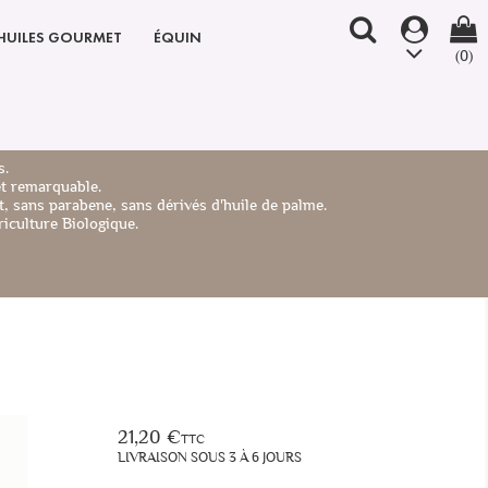
HUILES GOURMET
ÉQUIN
(0)
s.
et remarquable.
, sans parabene, sans dérivés d'huile de palme.
iculture Biologique.
21,20 €
TTC
LIVRAISON SOUS 3 À 6 JOURS