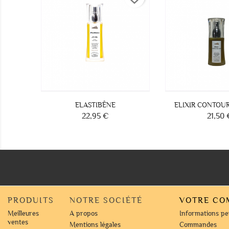
ELASTIBÊNE
ELIXIR CONTOU
22,95 €
21,50 
Prix
Prix
PRODUITS
NOTRE SOCIÉTÉ
VOTRE CO
Meilleures
A propos
Informations pe
ventes
Mentions légales
Commandes