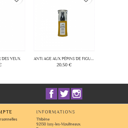
ANTI AGE AUX PÉPINS DE FIGUE DE BARBARIE
R DES YEUX
€
20,50 €
Prix
Facebook
Twitter
Instagram
MPTE
INFORMATIONS
rsonnelles
Thibêne
92130 Issy-les-Moulineaux