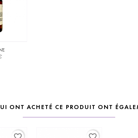
NE
€
QUI ONT ACHETÉ CE PRODUIT ONT ÉGALE
favorite_border
favorite_border