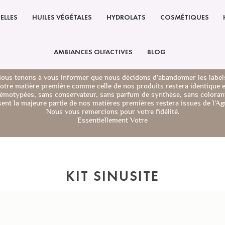
ELLES
HUILES VÉGÉTALES
HYDROLATS
COSMÉTIQUES
AMBIANCES OLFACTIVES
BLOG
ous tenons à vous informer que nous décidons d’abandonner les label
notre matière première comme celle de nos produits restera identique 
émotypées, sans conservateur, sans parfum de synthèse, sans colorant
nt la majeure partie de nos matières premières restera issues de l'Agr
Nous vous remercions pour votre fidélité.
Essentiellement Votre
KIT SINUSITE