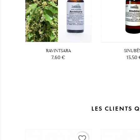
RAVINTSARA
SINUBÊ
7,60 €
13,50 
Prix
Prix
LES CLIENTS 
favorite_border