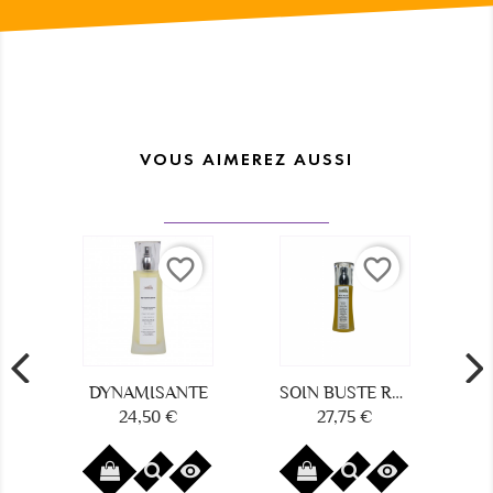
VOUS AIMEREZ AUSSI
favorite_border
favorite_border
DYNAMISANTE
SOIN BUSTE RAFFERMISSANT
24,50 €
27,75 €
Prix
Prix

