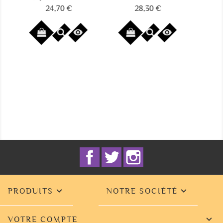
28,30 €
13,30 €
9,90 
Prix
Prix
Prix


Facebook
Twitter
Instagram


PRODUITS
NOTRE SOCIÉTÉ

VOTRE COMPTE