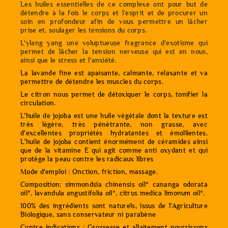
Les huiles essentielles de ce complexe ont pour but de
détendre à la fois le corps et l’esprit et de procurer un
soin en profondeur afin de vous permettre un lâcher
prise et, soulager les tensions du corps.
L'ylang yang une voluptueuse fragrance d'exotisme qui
permet de lâcher la tension nerveuse qui est en nous,
ainsi que le stress et l'anxiété.
La lavande fine est apaisante, calmante, relaxante et va
permettre de détendre les muscles du corps.
Le citron nous permet de détoxiquer le corps, tonifier la
circulation.
L'huile de jojoba est une huile végétale dont la texture est
très légère, très pénétrante, non grasse, avec
d'excellentes propriétés hydratantes et émollientes.
L’huile de jojoba contient énormément de céramides ainsi
que de la vitamine E qui agit comme anti oxydant et qui
protège la peau contre les radicaux libres
Mode d'emploi : Onction, friction, massage.
Composition: simmondsia chinensis oil* cananga odorata
oil*, lavandula angustifolia oil*, citrus medica limonum oil*.
100% des ingrédients sont naturels, issus de l'Agriculture
Biologique, sans conservateur ni parabène
Contre indications : Grossesse et allaitement nourrissons