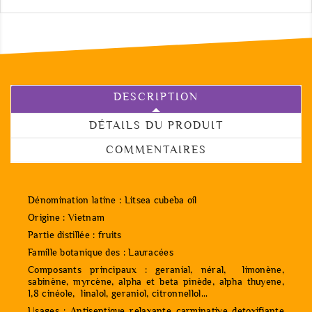
DESCRIPTION
DÉTAILS DU PRODUIT
COMMENTAIRES
Dénomination latine : Litsea cubeba oil
Origine : Vietnam
Partie distillée : fruits
Famille botanique des : Lauracées
Composants principaux : geranial, néral, limonène,
sabinène, myrcène, alpha et beta pinède, alpha thuyene,
1,8 cinéole, linalol, geraniol, citronnellol...
Usages : Antiseptique relaxante carminative detoxifiante