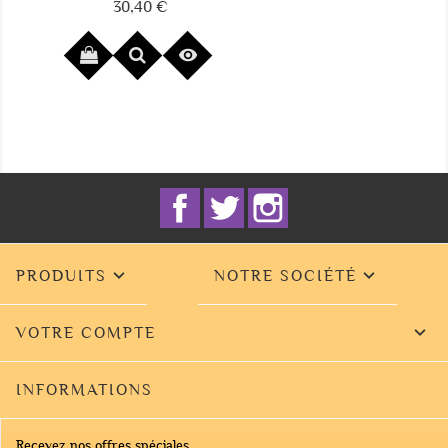
15,05 €
Prix

Facebook
Twitter
Instagram


PRODUITS
NOTRE SOCIÉTÉ

VOTRE COMPTE
INFORMATIONS
Recevez nos offres spéciales